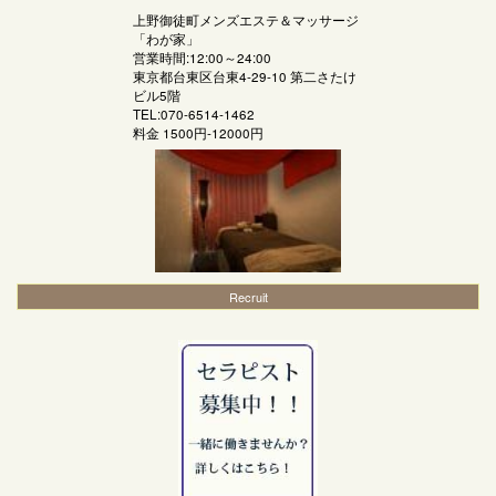
上野御徒町メンズエステ＆マッサージ
「
わが家
」
営業時間:12:00～24:00
東京都台東区台東4-29-10 第二さたけ
ビル5階
TEL:070-6514-1462
料金
1500円-12000円
Recruit