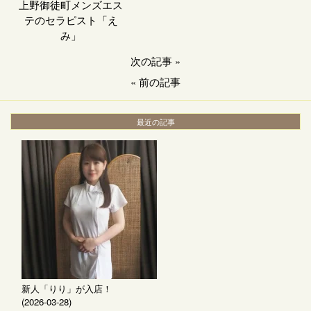
上野御徒町メンズエス
テのセラピスト「え
み」
次の記事
»
«
前の記事
最近の記事
新人「りり」が入店！
(2026-03-28)