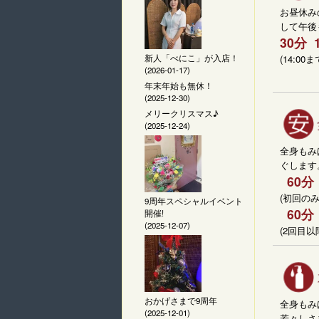
お昼休み
して午後
30分 
(14:00ま
新人「べにこ」が入店！
(2026-01-17)
年末年始も無休！
(2025-12-30)
メリークリスマス♪
(2025-12-24)
全身もみ
ぐします
60分 
(初回のみ
9周年スペシャルイベント
60分 
開催!
(2025-12-07)
(2回目以
おかげさまで9周年
全身もみ
(2025-12-01)
若々しさ