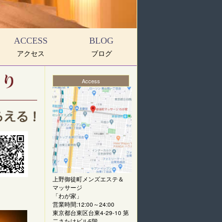
ACCESS
BLOG
アクセス
ブログ
Access
上野御徒町メンズエステ＆
マッサージ
「
わが家
」
営業時間:12:00～24:00
東京都台東区台東4-29-10 第
二さたけビル5階