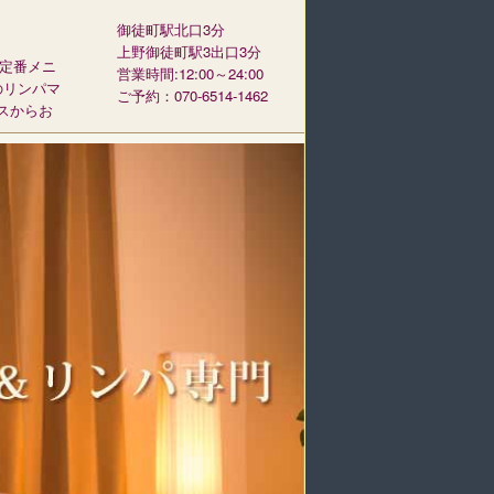
御徒町駅北口3分
上野御徒町駅3出口3分
の定番メニ
営業時間:12:00～24:00
のリンパマ
ご予約：070-6514-1462
スからお