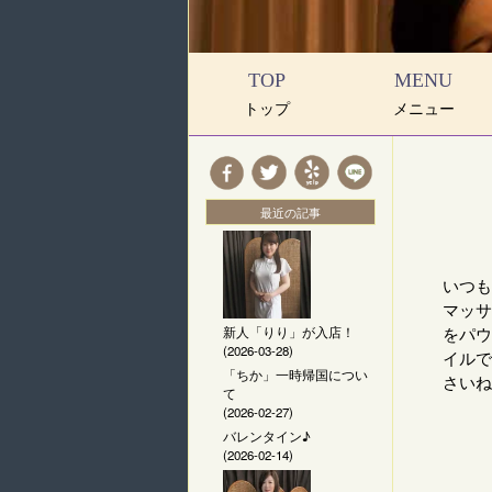
TOP
MENU
トップ
メニュー
最近の記事
いつも
マッサ
をパウ
新人「りり」が入店！
(2026-03-28)
イルで
「ちか」一時帰国につい
さいね
て
(2026-02-27)
バレンタイン♪
(2026-02-14)