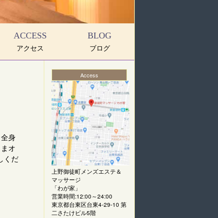
ACCESS
BLOG
アクセス
ブログ
Access
、全身
ままオ
しくだ
上野御徒町メンズエステ＆
マッサージ
「
わが家
」
営業時間:12:00～24:00
東京都台東区台東4-29-10 第
二さたけビル5階