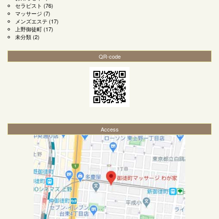
セラピスト
(76)
マッサージ
(7)
メンズエステ
(17)
上野御徒町
(17)
未分類
(2)
QR-code
Access