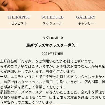
THERAPIST
SCHEDULE
GALLERY
セラピスト
スケジュール
ギャラリー
タグ:
covit-19
最新プラズマクラスター導入！
2021年6月5日
上野御徒町「わが家」をご利用いただき有難うございます。
らずのコロナ禍ではございますが、お客様のお陰でなんとか持ち
大変感謝いたしております。有難うございます。
ージ、エステということでご不安をお持ちの方もいらっしゃるか
、当店ではスタッフのマスク着用、手洗い、うがい、店内消毒、
ど感染対策を徹底して営業しております。
最新型のプラズマクラスターを導入いたしました。空気中を浮遊
や菌を除去する優れモノです。出来る限りの対策を徹底しており
うぞ安心してご来店くださいませ。