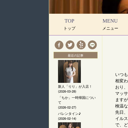
TOP
MENU
トップ
メニュー
最近の記事
いつも
相変わ
おり、
新人「りり」が入店！
(2026-03-28)
マッサ
「ちか」一時帰国につい
ますが
て
検温な
(2026-02-27)
先日、
バレンタイン♪
イルス
(2026-02-14)
で、ど