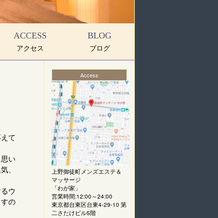
ACCESS
BLOG
アクセス
ブログ
Access
応えて
と思い
換気、
上野御徒町メンズエステ＆
マッサージ
「
わが家
」
するウ
営業時間:12:00～24:00
ますの
東京都台東区台東4-29-10 第
二さたけビル5階