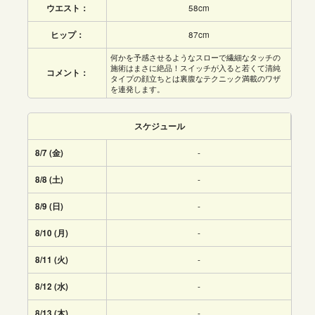
ウエスト：
58cm
ヒップ：
87cm
何かを予感させるようなスローで繊細なタッチの
施術はまさに絶品！スイッチが入ると若くて清純
コメント：
タイプの顔立ちとは裏腹なテクニック満載のワザ
を連発します。
スケジュール
8/7 (金)
-
8/8 (土)
-
8/9 (日)
-
8/10 (月)
-
8/11 (火)
-
8/12 (水)
-
8/13 (木)
-