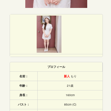
プロフィール
名前：
新人
もり
年齢：
21歳
身長：
160cm
バスト：
85cm (C)