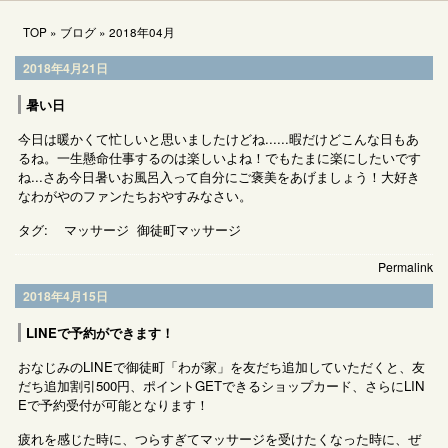
TOP
»
ブログ
»
2018年04月
2018年4月21日
暑い日
今日は暖かくて忙しいと思いましたけどね......暇だけどこんな日もあ
るね。一生懸命仕事するのは楽しいよね！でもたまに楽にしたいです
ね...さあ今日暑いお風呂入って自分にご褒美をあげましょう！大好き
なわがやのファンたちおやすみなさい。
タグ:
マッサージ
御徒町マッサージ
Permalink
2018年4月15日
LINEで予約ができます！
おなじみのLINEで御徒町「わが家」を友だち追加していただくと、友
だち追加割引500円、ポイントGETできるショップカード、さらにLIN
Eで予約受付が可能となります！
疲れを感じた時に、つらすぎてマッサージを受けたくなった時に、ぜ