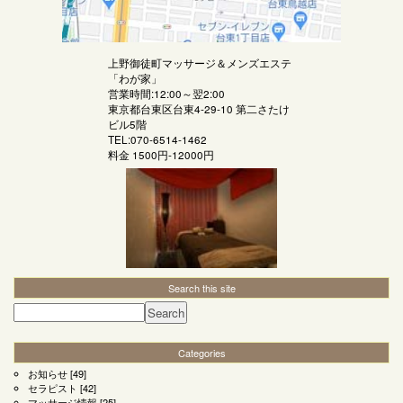
上野御徒町マッサージ＆メンズエステ
「
わが家
」
営業時間:12:00～翌2:00
東京都台東区台東4-29-10 第二さたけ
ビル5階
TEL:070-6514-1462
料金
1500円-12000円
Search this site
Categories
お知らせ
[49]
セラピスト
[42]
マッサージ情報
[25]