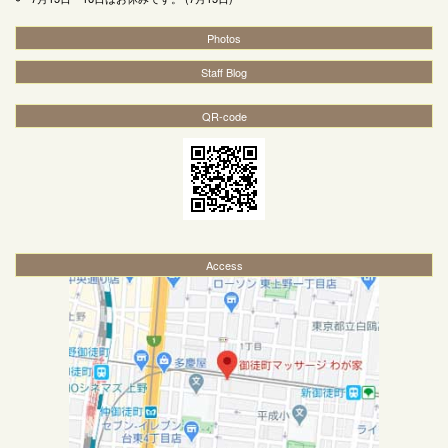
Photos
Staff Blog
QR-code
Access