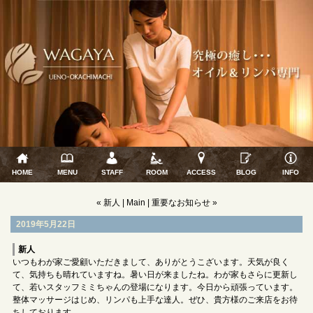
HOME
MENU
STAFF
ROOM
ACCESS
BLOG
INFO
« 新人
|
Main
|
重要なお知らせ »
2019年5月22日
新人
いつもわが家ご愛顧いただきまして、ありがとうこざいます。天気が良く
て、気持ちも晴れていますね。暑い日が来ましたね。わが家もさらに更新し
て、若いスタッフミミちゃんの登場になります。今日から頑張っています。
整体マッサージはじめ、リンパも上手な達人。ぜひ、貴方様のご来店をお待
ちしております