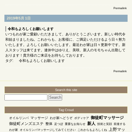
Permalink
2019年5月 1日
令和もよろしくお願いします
いつもわが家ご愛顧いただきまして、ありがとうこざいます。新しい時代令
和始まりましたね。これからも、お客様に、ご満足いただけるよう日々努力
いたします。よろしくお願いいたします。最近わが家は日々更新中です。新
人スタッフは来てます。連休中はゆりえ、美咲、新人のモモちゃん出勤して
おります！貴方様のご来店をお待ちしております。
タグ:
令和もよろしくお願いします
Permalink
Search this site
Tag Croud
御徒町マッサージ
マッサージ
オイルリンパ
わが家へどうぞ
ボディケア
御徒町メンズエステ
新人
整体
足つぼ
重要なお知らせ
技術と笑顔
前進する
上野マッ
わが家
オイルリンパマッサージしてみてください
これからもよろしくね