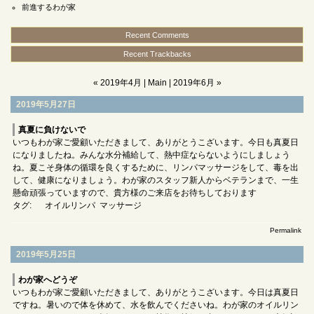
前進するわが家
Recent Comments
Recent Trackbacks
« 2019年4月
|
Main
|
2019年6月 »
2019年5月27日
真夏に負けないで
いつもわが家ご愛顧いただきまして、ありがとうこざいます。今日も真夏日
になりましたね。みんな水分補給して、熱中症ならないようにしましょう
ね。夏こそ身体の循環を良くするために、リンパマッサージをして、毒を出
して、健康になりましょう。わが家のスタッフ新人からベテランまで、一生
懸命頑張っていますので、貴方様のご来店をお待ちしております
タグ:
オイルリンパ
マッサージ
Permalink
2019年5月25日
わが家へどうぞ
いつもわが家ご愛顧いただきまして、ありがとうこざいます。今日は真夏日
ですね。暑いので体を休めて、水を飲んでくださいね。わが家のオイルリン