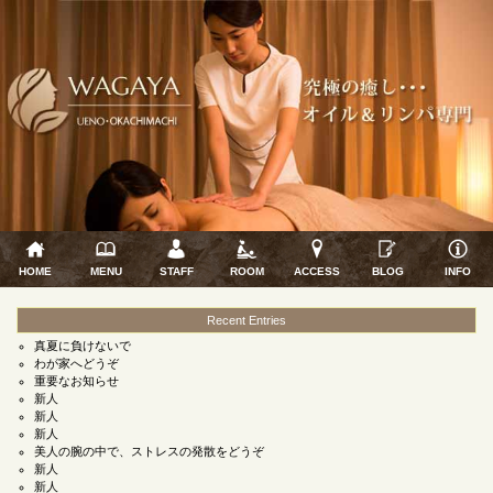
HOME
MENU
STAFF
ROOM
ACCESS
BLOG
INFO
Recent Entries
真夏に負けないで
わが家へどうぞ
重要なお知らせ
新人
新人
新人
美人の腕の中で、ストレスの発散をどうぞ
新人
新人