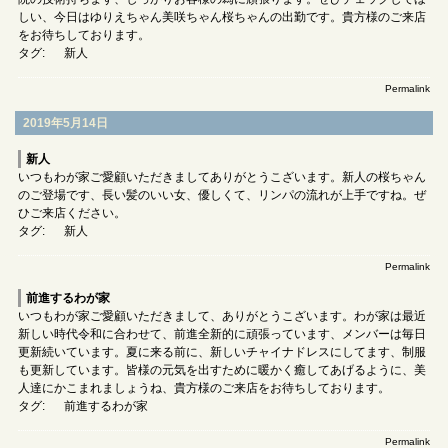
しい、今日はゆりえちゃん美咲ちゃん桜ちゃんの出勤です。貴方様のご来店
をお待ちしております。
タグ:
新人
Permalink
2019年5月14日
新人
いつもわが家ご愛顧いただきましてありがとうこざいます。新人の桜ちゃん
のご登場です、長い髪のいい女、優しくて、リンパの流れが上手ですね。ぜ
ひご来店ください。
タグ:
新人
Permalink
前進するわが家
いつもわが家ご愛顧いただきまして、ありがとうこざいます。わが家は最近
新しい時代令和に合わせて、前進全新的に頑張っています、メンバーは毎日
更新続いています。夏に来る前に、新しいチャイナドレスにしてます、制服
も更新しています。皆様の元気を出すために暖かく癒してあげるように、美
人達にかこまれましょうね、貴方様のご来店をお待ちしております。
タグ:
前進するわが家
Permalink