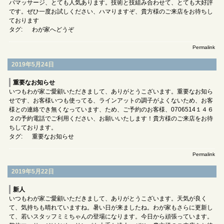
パマッサージ、とても人気あります。技術と技組み合わせて、とても大好評
です。ぜひ一度お試しください、ハマりますぞ、貴方様のご来店をお待ちし
ております
タグ:
わが家へどうぞ
Permalink
2019年5月24日
重要なお知らせ
いつもわが家ご愛顧いただきまして、ありがとうこざいます。重要なお知ら
せです、お客様いつも使ってる、ラインアットの調子がよくないため、お客
様との連絡でき無くなっています、ため、ご予約のお客様、0706514１４６
２の予約電話でご利用ください、お願いいたします！貴方様のご来店をお待
ちしております。
タグ:
重要なお知らせ
Permalink
2019年5月22日
新人
いつもわが家ご愛顧いただきまして、ありがとうこざいます。天気が良く
て、気持ちも晴れていますね。暑い日が来ましたね。わが家もさらに更新し
て、若いスタッフミミちゃんの登場になります。今日から頑張っています。