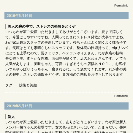
Permalink
2019年5月16日
美人の腕の中で、ストレスの発散をどうぞ
いつもわが家ご愛顧いただきましてありがとうこざいます。夏まで涼しく
て、今過ごしやすいですね。人間ってたまにストレス発散が大事ですよね。
わが家店最近スタッフの更新しています。桜ちゃんはよく聞くよく喋る子で
す。笑顔はとても素晴らしいスタッフです。整体院の技術持って、vipリンパ
はとても上手なので、要チェック。ベテランゆりえさん、わが家店の技術1
番な持ち主。柔らかな性格、面倒見が良くて、店のおねぇさんです、とても
人気があります。美咲ちゃん、可愛いすぎるうちの店指名ＮＯ.1．、お客様
いつもやっぱりミっちゃん、癒されるね。って褒めてくれます。わが家の美
人の腕中、ストレス発散をどうぞ、貴方様のご来店をお待ちしております
タグ:
技術と笑顔
Permalink
2019年5月15日
新人
いつもわが家ご愛顧いただきまして、ありがとうこざいます。わが家は新人
メンバー桜ちゃんの登場です。女の色っぽさいっぱいで、たまらない、整体
院の技術持ちます、しっかりお客様の為に頑張ります。ぜひチェックしてほ