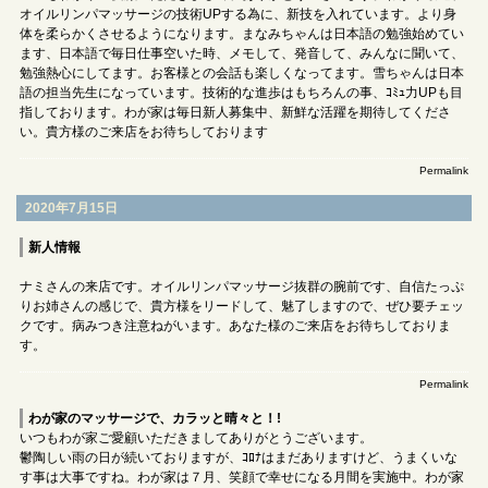
オイルリンパマッサージの技術UPする為に、新技を入れています。より身
体を柔らかくさせるようになります。まなみちゃんは日本語の勉強始めてい
ます、日本語で毎日仕事空いた時、メモして、発音して、みんなに聞いて、
勉強熱心にしてます。お客様との会話も楽しくなってます。雪ちゃんは日本
語の担当先生になっています。技術的な進歩はもちろんの事、ｺﾐｭ力UPも目
指しております。わが家は毎日新人募集中、新鮮な活躍を期待してくださ
い。貴方様のご来店をお待ちしております
Permalink
2020年7月15日
新人情報
ナミさんの来店です。オイルリンパマッサージ抜群の腕前です、自信たっぷ
りお姉さんの感じで、貴方様をリードして、魅了しますので、ぜひ要チェッ
クです。病みつき注意ねがいます。あなた様のご来店をお待ちしておりま
す。
Permalink
わが家のマッサージで、カラッと晴々と！!
いつもわが家ご愛顧いただきましてありがとうございます。
鬱陶しい雨の日が続いておりますが、ｺﾛﾅはまだありますけど、うまくいな
す事は大事ですね。わが家は７月、笑顔で幸せになる月間を実施中。わが家