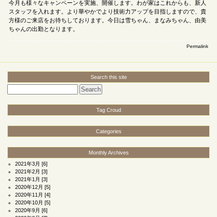
今月も様々なキャンペーンを実施、開催します。わが家はこれからも、新人
スタッフを入れます。より華やかでより技術力アップを目指しますので、貴
方様のご来店をお待ちしております。今日は雪ちゃん、まなみちゃん、由美
ちゃんの出勤となります。
Permalink
Search this site
Tag Croud
Categories
Monthly Archives
2021年3月
[6]
2021年2月
[3]
2021年1月
[3]
2020年12月
[5]
2020年11月
[4]
2020年10月
[5]
2020年9月
[6]