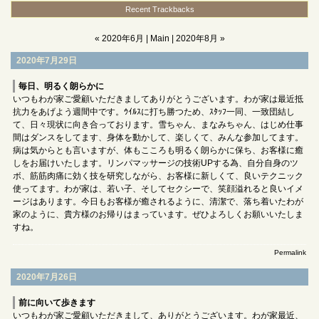
Recent Trackbacks
« 2020年6月
|
Main
|
2020年8月 »
2020年7月29日
毎日、明るく朗らかに
いつもわが家ご愛顧いただきましてありがとうございます。わが家は最近抵
抗力をあげよう週間中です。ｳｲﾙｽに打ち勝つため、ｽﾀｯﾌ一同、一致団結し
て、日々現状に向き合っております。雪ちゃん、まなみちゃん、はじめ仕事
間はダンスをしてます、身体を動かして、楽しくて、みんな参加してます。
病は気からとも言いますが、体もこころも明るく朗らかに保ち、お客様に癒
しをお届けいたします。リンパマッサージの技術UPする為、自分自身のツ
ボ、筋筋肉痛に効く技を研究しながら、お客様に新しくて、良いテクニック
使ってます。わが家は、若い子、そしてセクシーで、笑顔溢れると良いイメ
ージはあります。今日もお客様が癒されるように、清潔で、落ち着いたわが
家のように、貴方様のお帰りはまっています。ぜひよろしくお願いいたしま
すね。
Permalink
2020年7月26日
前に向いて歩きます
いつもわが家ご愛顧いただきまして、ありがとうございます。わが家最近、