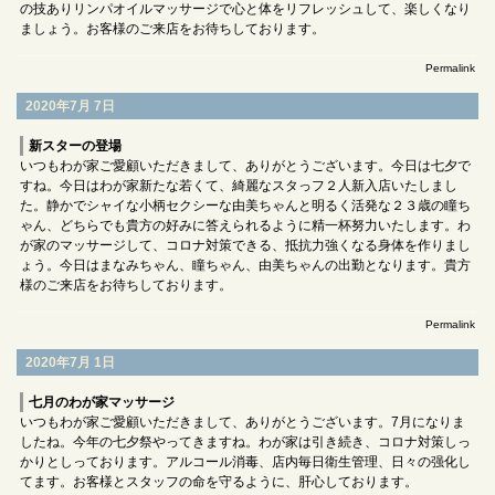
の技ありリンパオイルマッサージで心と体をリフレッシュして、楽しくなり
ましょう。お客様のご来店をお待ちしております。
Permalink
2020年7月 7日
新スターの登場
いつもわが家ご愛顧いただきまして、ありがとうございます。今日は七夕で
すね。今日はわが家新たな若くて、綺麗なスタっフ２人新入店いたしまし
た。静かでシャイな小柄セクシーな由美ちゃんと明るく活発な２３歳の瞳ち
ゃん、どちらでも貴方の好みに答えられるように精一杯努力いたします。わ
が家のマッサージして、コロナ対策できる、抵抗力強くなる身体を作りまし
ょう。今日はまなみちゃん、瞳ちゃん、由美ちゃんの出勤となります。貴方
様のご来店をお待ちしております。
Permalink
2020年7月 1日
七月のわが家マッサージ
いつもわが家ご愛顧いただきまして、ありがとうございます。7月になりま
したね。今年の七夕祭やってきますね。わが家は引き続き、コロナ対策しっ
かりとしっております。アルコール消毒、店内毎日衛生管理、日々の强化し
てます。お客様とスタッフの命を守るように、肝心しております。