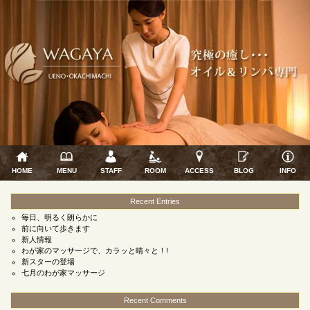
HOME
MENU
STAFF
ROOM
ACCESS
BLOG
INFO
Recent Entries
毎日、明るく朗らかに
前に向いて歩きます
新人情報
わが家のマッサージで、カラッと晴々と！!
新スターの登場
七月のわが家マッサージ
Recent Comments