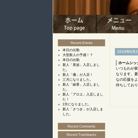
Recent Entries
本日の出勤
2019年8月
大型新人の予感！？
本日の出勤
ホームシッ
新人「美波」入店しまし
いつもわが家
た。
なります。夏
新人「優」が入店！
なの応援をよ
三月になりました。
新人「綾香」入店しまし
待ちしており
た。
新人「アロエ」入店しまし
た！
2月になりました。
新人「さつき」が入店しま
した。
Recent Comments
Recent Trackbacks