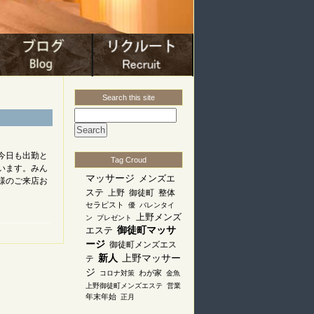
Search this site
今日も出勤と
Tag Croud
います。みん
マッサージ
メンズエ
様のご来店お
ステ
上野
御徒町
整体
セラピスト
優
バレンタイ
上野メンズ
ン
プレゼント
エステ
御徒町マッサ
ージ
御徒町メンズエス
新人
上野マッサー
テ
ジ
わが家
コロナ対策
金魚
上野御徒町メンズエステ
営業
年末年始
正月